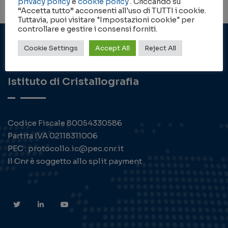
privacy policy
e
cookie policy
. Cliccando su
“Accetta tutto” acconsenti all'uso di TUTTI i cookie.
Tuttavia, puoi visitare "Impostazioni cookie" per
controllare e gestire i consensi forniti.
Cookie Settings
Accept All
Reject All
Istituto di Cristallografia
Codice Fiscale 80054330586
Partita IVA 02118311006
PEC : protocollo.ic@pec.cnr.it
Il Cnr è soggetto allo split payment