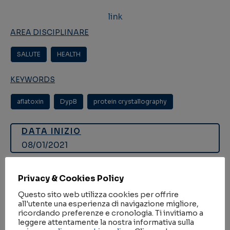
link
AREA DISCIPLINARE
SALUTE
,
HEALTH
KEYWORDS
aflatoxin
,
DypB
,
protein crystallography
DATA INIZIO
08/01/2021
DATA FINE
Privacy & Cookies Policy
13/01/2024
Questo sito web utilizza cookies per offrire
all'utente una esperienza di navigazione migliore,
PERSONALE CNR
ricordando preferenze e cronologia. Ti invitiamo a
leggere attentamente la nostra informativa sulla
Belviso Benny Danilo