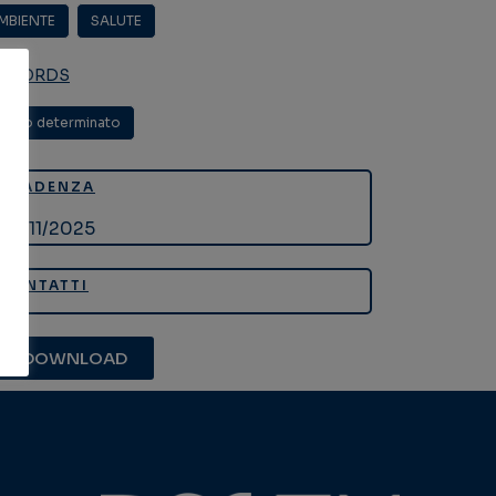
MBIENTE
,
SALUTE
YWORDS
empo determinato
SCADENZA
06/11/2025
CONTATTI
DOWNLOAD