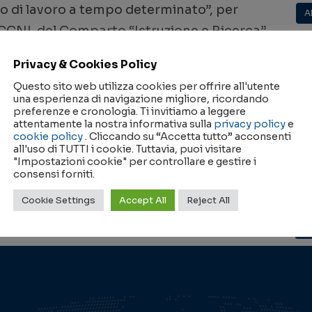
o di lavoro a tempo determinato”, per
A
del CCNL del Comparto “Istruzione e Ricerca”
KE
ennaio 2024, di una unità di personale con
Privacy & Cookies Policy
 livello, presso l’Istituto di Cristallografia
t
Questo sito web utilizza cookies per offrire all'utente
una esperienza di navigazione migliore, ricordando
preferenze e cronologia. Ti invitiamo a leggere
attentamente la nostra informativa sulla
privacy policy
e
cookie policy
. Cliccando su “Accetta tutto” acconsenti
all'uso di TUTTI i cookie. Tuttavia, puoi visitare
"Impostazioni cookie" per controllare e gestire i
consensi forniti.
Cookie Settings
Accept All
Reject All