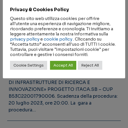
COMUNITARIA SU PIATTAFORMA TELEMATICA
ASP DI CONSIP SPA AI SENSI DEGLI ARTT. 60 E
Privacy & Cookies Policy
95 DEL DECRETO LEGISLATIVO N. 50/2016 E
Questo sito web utilizza cookies per offrire
S.M.I. PER L’AFFIDAMENTO DELLA FORNITURA
all'utente una esperienza di navigazione migliore,
DI UN HIGH-PERFORMANCE SEC-SAXS HOME
ricordando preferenze e cronologia. Ti invitiamo a
leggere attentamente la nostra informativa sulla
LAB INSTRUMENTATION – CPV 38432000-2
privacy policy
e
cookie policy
. Cliccando su
NELL’AMBITO DEL PIANO NAZIONALE RIPRESA
“Accetta tutto” acconsenti all'uso di TUTTI i cookie.
E RESILIENZA (PNRR) MISSIONE 4
Tuttavia, puoi visitare "Impostazioni cookie" per
controllare e gestire i consensi forniti.
«ISTRUZIONE E RICERCA» – COMPONENTE 2
«DALLA RICERCA ALL’IMPRESA» – LINEA DI
Cookie Settings
Accept All
Reject All
INVESTIMENTO 3.1 «FONDO PER LA
REALIZZAZIONE DI UN SISTEMA INTEGRATO
DI INFRASTRUTTURE DI RICERCA E
INNOVAZIONE» PROGETTO ITACA.SB – CUP
B53C22001790006. Scadenza della procedura:
20 luglio 2023, ore 20:00. La gara a
procedura…