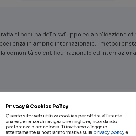
ografia si occupa dello sviluppo ed applicazione d
 eccellenza in ambito internazionale. I metodi cris
alla comunità scientifica nazionale ed internaziona
Privacy & Cookies Policy
Questo sito web utilizza cookies per offrire all'utente
una esperienza di navigazione migliore, ricordando
preferenze e cronologia. Ti invitiamo a leggere
Sedi
attentamente la nostra informativa sulla
privacy policy
e