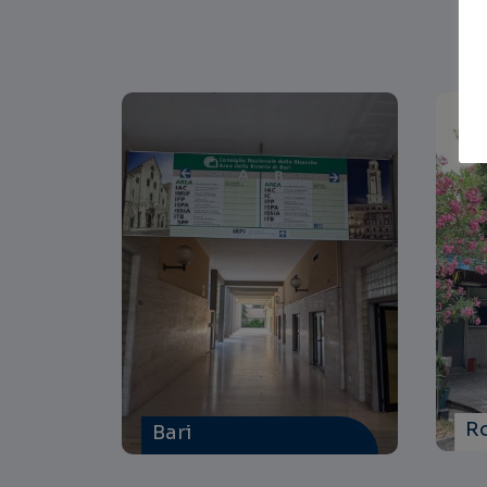
R
Bari