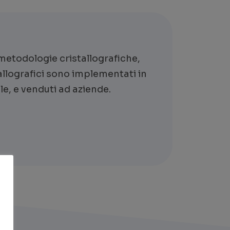
i metodologie cristallografiche,
tallografici sono implementati in
le, e venduti ad aziende.