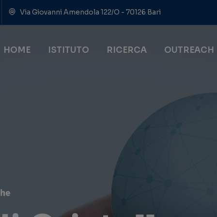
Via Giovanni Amendola 122/O - 70126 Bari
HOME
ISTITUTO
RICERCA
OUTREACH