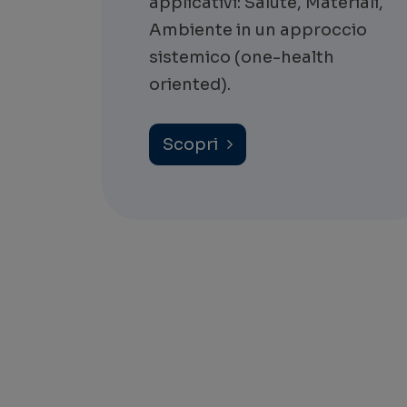
applicativi: Salute, Materiali,
Ambiente in un approccio
sistemico (one-health
oriented).
Scopri