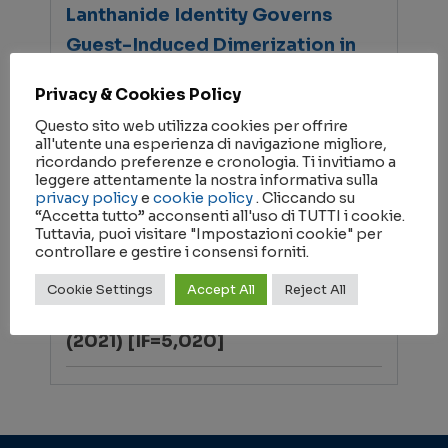
Lanthanide Identity Governs
Guest-Induced Dimerization in
LnIII[15-MCCuIIN(L-
Privacy & Cookies Policy
pheHA)-5])3+ Metallacrowns
Questo sito web utilizza cookies per offrire
Carmelo Sgarlata+,* Bernadette L.
all'utente una esperienza di navigazione migliore,
ricordando preferenze e cronologia. Ti invitiamo a
Schneider+, Valeria Zito, Rossella
leggere attentamente la nostra informativa sulla
Migliore,Matteo Tegoni,* Vincent
privacy policy
e
cookie policy
. Cliccando su
“Accetta tutto” acconsenti all'uso di TUTTI i cookie.
L. Pecoraro,* and Giuseppe
Tuttavia, puoi visitare "Impostazioni cookie" per
controllare e gestire i consensi forniti.
Arena*
Cookie Settings
Accept All
Reject All
Chemistry – A European Journal
(2021) [IF=5,020]