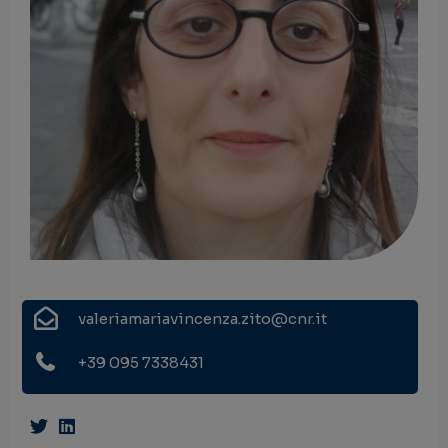
valeriamariavincenza.zito@cnr.it
+39 095 7338431