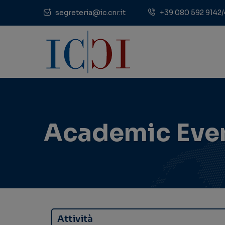
segreteria@ic.cnr.it
+39 080 592 9142/
Academic Eve
Attività