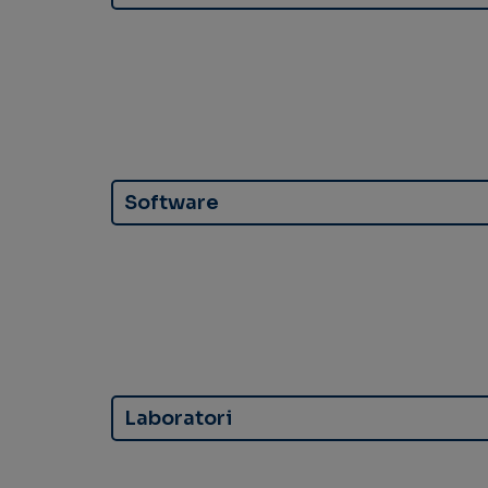
Software
Laboratori