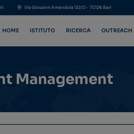
41
Via Giovanni Amendola 122/O - 70126 Bari
HOME
ISTITUTO
RICERCA
OUTREACH
nt Management