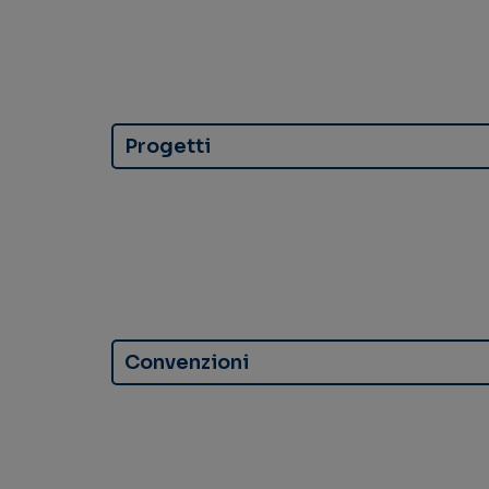
Progetti
Convenzioni