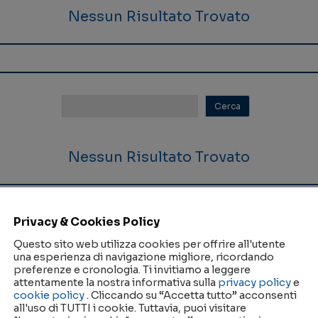
Nessun Risultato Trovato
Nessun Risultato Trovato
Privacy & Cookies Policy
Questo sito web utilizza cookies per offrire all'utente
una esperienza di navigazione migliore, ricordando
preferenze e cronologia. Ti invitiamo a leggere
attentamente la nostra informativa sulla
privacy policy
e
cookie policy
. Cliccando su “Accetta tutto” acconsenti
Nessun Risultato Trovato
all'uso di TUTTI i cookie. Tuttavia, puoi visitare