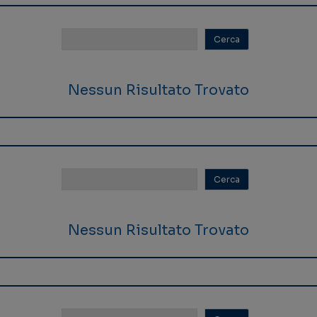
Nessun Risultato Trovato
Nessun Risultato Trovato