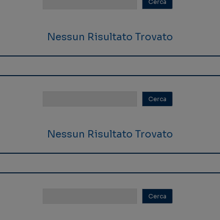
Nessun Risultato Trovato
Nessun Risultato Trovato