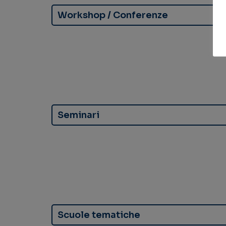
Workshop / Conferenze
Seminari
Scuole tematiche