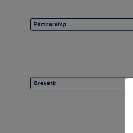
Partnership
Brevetti