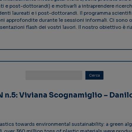
ti e post-dottorandi) e motivarli a intraprendere ricerc
denti laureati e i post-dottorandi. Il programma scientifi
oni approfondite durante le sessioni informali. Ci sono o
sentazioni flash dei vostri lavori. Il nostro obiettivo è 
N n.5: Viviana Scognamiglio – Danil
stics towards environmental sustainability: a green a
, over 360 million tons of plastic materials were produc