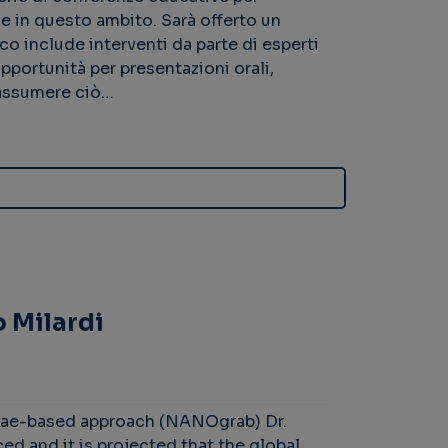
he in questo ambito. Sarà offerto un
co include interventi da parte di esperti
pportunità per presentazioni orali,
riassumere ciò…
o Milardi
lgae-based approach (NANOgrab) Dr.
ed and it is projected that the global