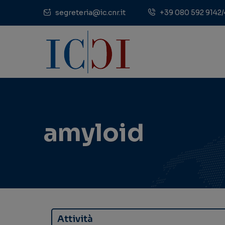
segreteria@ic.cnr.it
+39 080 592 9142/
amyloid
Attività