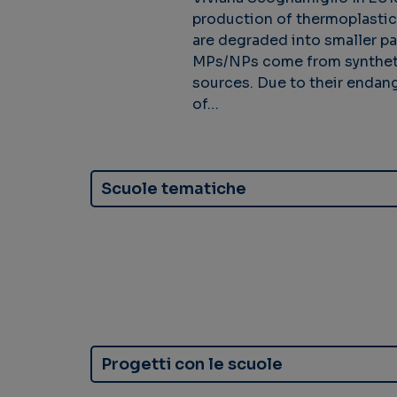
production of thermoplastics
are degraded into smaller p
MPs/NPs come from synthetic
sources. Due to their endan
of…
Scuole tematiche
Progetti con le scuole