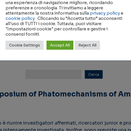
una esperienza di navigazione migliore, ricordando
preferenze e cronologia. Ti invitiamo a leggere
attentamente la nostra informativa sulla
privacy policy
e
cookie policy
. Cliccando su “Accetta tutto” acconsenti
all'uso di TUTTI i cookie. Tuttavia, puoi visitare
"Impostazioni cookie" per controllare e gestire i
consensi forniti.
Nessun Risultato Trovato
Cookie Settings
Accept All
Reject All
mposium of Phatomechanisms of Am
 riunire investigatori affermati, ricercatori junior e pr
ca intensamente investigata. Inoltre, sono previste una 