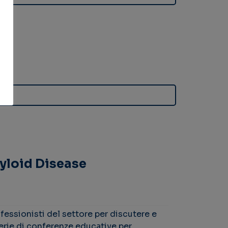
yloid Disease
ofessionisti del settore per discutere e
serie di conferenze educative per