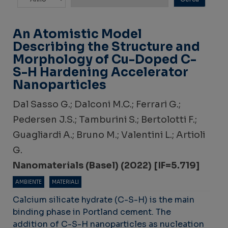
An Atomistic Model
Describing the Structure and
Morphology of Cu-Doped C-
S-H Hardening Accelerator
Nanoparticles
Dal Sasso G.; Dalconi M.C.; Ferrari G.;
Pedersen J.S.; Tamburini S.; Bertolotti F.;
Guagliardi A.; Bruno M.; Valentini L.; Artioli
G.
Nanomaterials (Basel) (2022) [IF=5.719]
AMBIENTE
MATERIALI
Calcium silicate hydrate (C-S-H) is the main
binding phase in Portland cement. The
addition of C-S-H nanoparticles as nucleation