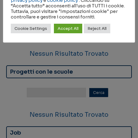
privacy policy
e
cookie policy
. Cliccando su
“Accetta tutto” acconsenti all'uso di TUTTI i cookie.
Scuole tematiche
Tuttavia, puoi visitare "Impostazioni cookie" per
controllare e gestire i consensi forniti.
Cookie Settings
Accept All
Reject All
Nessun Risultato Trovato
Progetti con le scuole
Nessun Risultato Trovato
Job