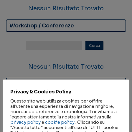
Nessun Risultato Trovato
Workshop / Conferenze
Nessun Risultato Trovato
Seminari
Privacy & Cookies Policy
Questo sito web utilizza cookies per offrire
all'utente una esperienza di navigazione migliore,
ricordando preferenze e cronologia. Ti invitiamo a
leggere attentamente la nostra informativa sulla
privacy policy
e
cookie policy
. Cliccando su
Nessun Risultato Trovato
“Accetta tutto” acconsenti all'uso di TUTTI i cookie.