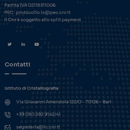
Partita IVA 02118311006
PEC : protocollo.ic@pec.cnr.it
Il Cnr è soggetto allo split payment
Contatti
Istituto di Cristallografia
Via Giovanni Amendola 122/O - 70126 - Bari
+39 080 592 9142/41
segreteria@ic.cnr.it