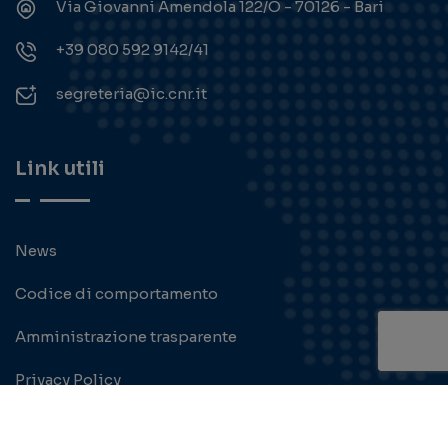
Via Giovanni Amendola 122/O - 70126 - Bari
+39 080 592 9142/41
segreteria@ic.cnr.it
Link utili
News
Codice di comportamento
Amministrazione trasparente
Privacy Policy
Cookie policy