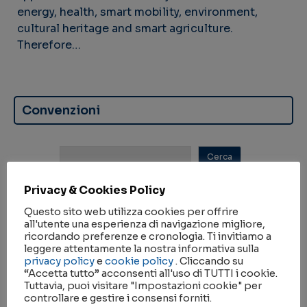
energy, health, smart mobility, environment,
cultural heritage and smart agriculture.
Therefore…
Convenzioni
Privacy & Cookies Policy
Nessun Risultato Trovato
Questo sito web utilizza cookies per offrire
all'utente una esperienza di navigazione migliore,
ricordando preferenze e cronologia. Ti invitiamo a
Partnership
leggere attentamente la nostra informativa sulla
privacy policy
e
cookie policy
. Cliccando su
“Accetta tutto” acconsenti all'uso di TUTTI i cookie.
Tuttavia, puoi visitare "Impostazioni cookie" per
controllare e gestire i consensi forniti.