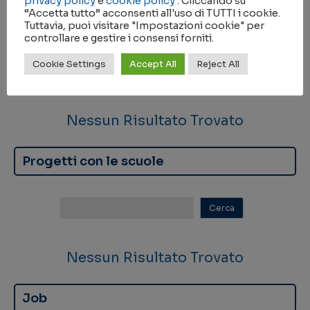
privacy policy
e
cookie policy
. Cliccando su
“Accetta tutto” acconsenti all'uso di TUTTI i cookie.
Scuole tematiche
Tuttavia, puoi visitare "Impostazioni cookie" per
controllare e gestire i consensi forniti.
Cookie Settings
Accept All
Reject All
Nessun Risultato Trovato
Progetti con le scuole
Nessun Risultato Trovato
Job