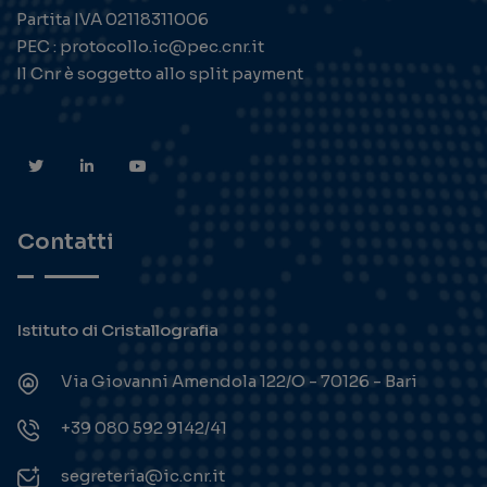
Partita IVA 02118311006
PEC : protocollo.ic@pec.cnr.it
Il Cnr è soggetto allo split payment
Contatti
Istituto di Cristallografia
Via Giovanni Amendola 122/O - 70126 - Bari
+39 080 592 9142/41
segreteria@ic.cnr.it