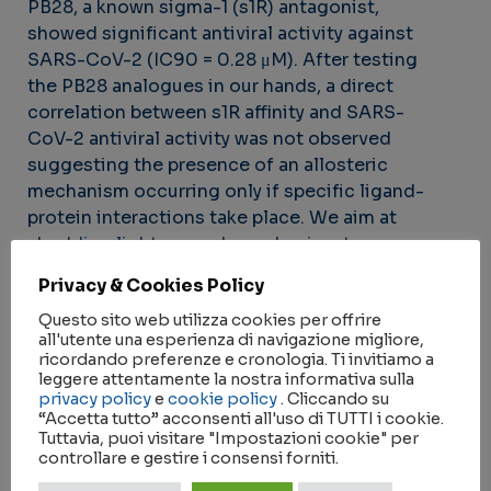
PB28, a known sigma-1 (s1R) antagonist,
showed significant antiviral activity against
SARS-CoV-2 (IC90 = 0.28 μM). After testing
the PB28 analogues in our hands, a direct
correlation between s1R affinity and SARS-
CoV-2 antiviral activity was not observed
suggesting the presence of an allosteric
mechanism occurring only if specific ligand-
protein interactions take place. We aim at
shedding light on such mechanism to
rationally design new s1R ligands with potent
Privacy & Cookies Policy
SARS-CoV-2 antiviral activity.
Questo sito web utilizza cookies per offrire
all'utente una esperienza di navigazione migliore,
ricordando preferenze e cronologia. Ti invitiamo a
leggere attentamente la nostra informativa sulla
privacy policy
e
cookie policy
. Cliccando su
Convenzioni
“Accetta tutto” acconsenti all'uso di TUTTI i cookie.
Tuttavia, puoi visitare "Impostazioni cookie" per
controllare e gestire i consensi forniti.