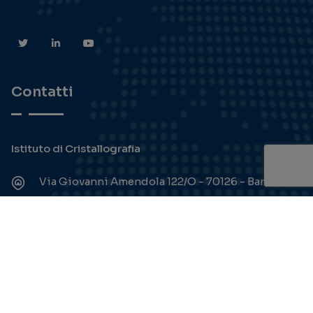
Contatti
Istituto di Cristallografia
Via Giovanni Amendola 122/O - 70126 - Bari
+39 080 592 9142/41
segreteria@ic.cnr.it
Link utili