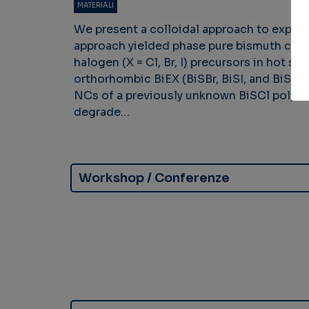
MATERIALI
We present a colloidal approach to explo
approach yielded phase pure bismuth chal
halogen (X = Cl, Br, I) precursors in hot 
orthorhombic BiEX (BiSBr, BiSI, and BiSeBr
NCs of a previously unknown BiSCl polymo
degrade…
Workshop / Conferenze