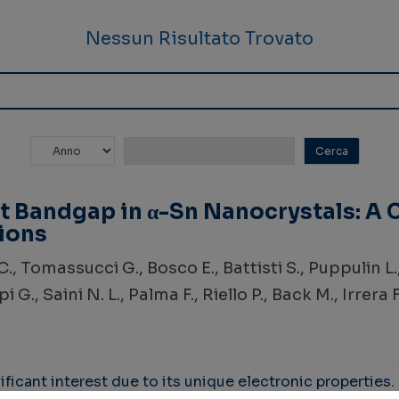
Nessun Risultato Trovato
ct Bandgap in α-Sn Nanocrystals: 
ions
i C., Tomassucci G., Bosco E., Battisti S., Puppulin L.
., Saini N. L., Palma F., Riello P., Back M., Irrera F
ficant interest due to its unique electronic properties.