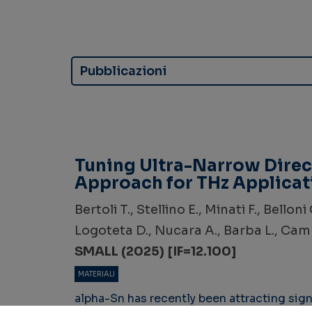
Pubblicazioni
Tuning Ultra-Narrow Dire
Approach for THz Applicat
Bertoli T., Stellino E., Minati F., Bellon
Logoteta D., Nucara A., Barba L., Campi G
SMALL (2025) [IF=12.100]
MATERIALI
alpha-Sn has recently been attracting signi