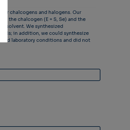
other chalcogens and halogens. Our
th the chalcogen (E = S, Se) and the
ting solvent. We synthesized
 NCs; in addition, we could synthesize
dard laboratory conditions and did not