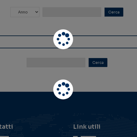
atti
Link utili