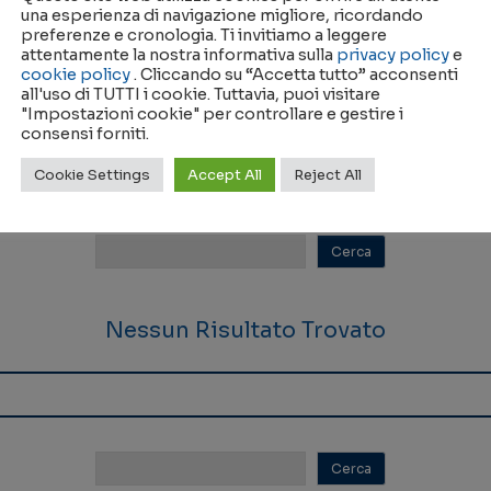
una esperienza di navigazione migliore, ricordando
preferenze e cronologia. Ti invitiamo a leggere
attentamente la nostra informativa sulla
privacy policy
e
cookie policy
. Cliccando su “Accetta tutto” acconsenti
all'uso di TUTTI i cookie. Tuttavia, puoi visitare
Nessun Risultato Trovato
"Impostazioni cookie" per controllare e gestire i
consensi forniti.
Cookie Settings
Accept All
Reject All
Nessun Risultato Trovato