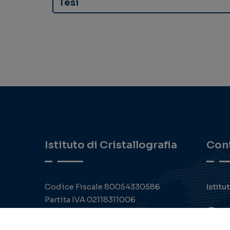
Biological Screening and 
Derivatives to Investigat
Capelli D., Cazzaniga G., Mori M., Lagh
Biomolecules (2023) [IF=5.500]
SALUTE
PPARgamma represents a key target for th
related to the PPARgamma agonism profile 
Tesi