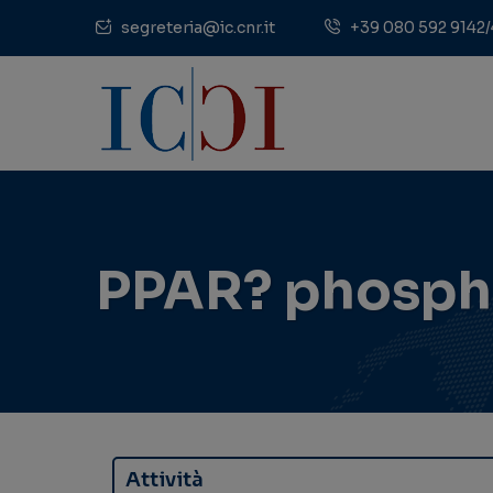
segreteria@ic.cnr.it
+39 080 592 9142/
PPAR? phosph
Attività