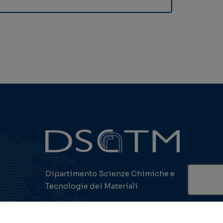
xy gamma-Lactone
ition
i F., Villa S., Montanari R.
 To avoid serious adverse effects