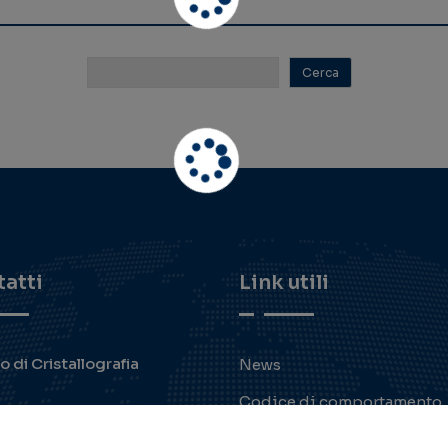
Crystallographic Studies of Hydro
e PPARgamma Phosphorylation Inhib
ezza A., Loiodice F., Quaglia M., Negro E., Meneghett
e treatment of type 2 diabetes and metabolic syndrome.
of traditional antidiabetic drugs,…
Nessun Risultato Trovato