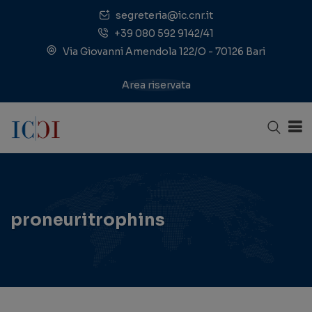
segreteria@ic.cnr.it
+39 080 592 9142/41
Via Giovanni Amendola 122/O - 70126 Bari
Area riservata
proneuritrophins