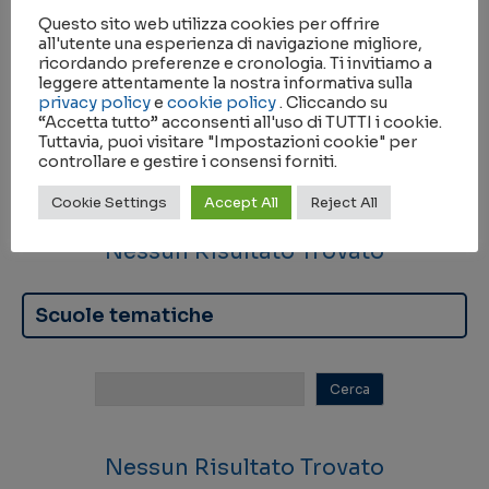
Questo sito web utilizza cookies per offrire
Nessun Risultato Trovato
all'utente una esperienza di navigazione migliore,
ricordando preferenze e cronologia. Ti invitiamo a
leggere attentamente la nostra informativa sulla
Seminari
privacy policy
e
cookie policy
. Cliccando su
“Accetta tutto” acconsenti all'uso di TUTTI i cookie.
Tuttavia, puoi visitare "Impostazioni cookie" per
controllare e gestire i consensi forniti.
Cookie Settings
Accept All
Reject All
Nessun Risultato Trovato
Scuole tematiche
Nessun Risultato Trovato