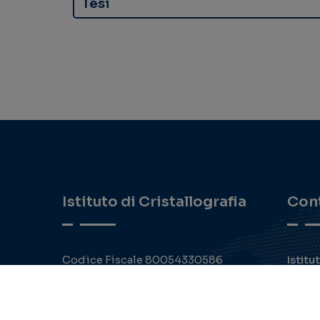
Tesi
Istituto di Cristallografia
Cont
Codice Fiscale 80054330586
Istitu
Partita IVA 02118311006
PEC : protocollo.ic@pec.cnr.it
Il Cnr è soggetto allo split payment