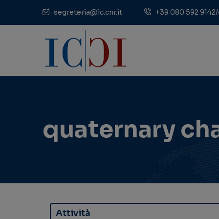
segreteria@ic.cnr.it
+39 080 592 9142/
quaternary ch
Attività