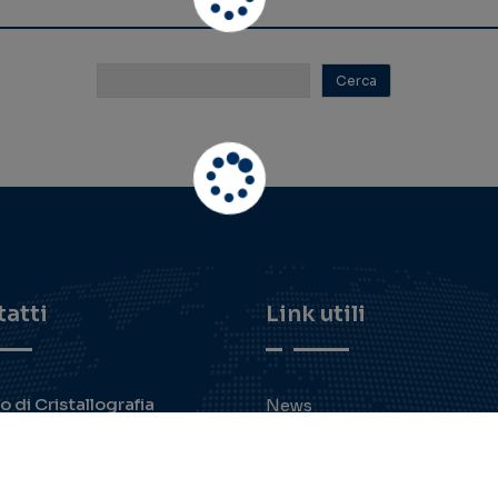
atti
Link utili
to di Cristallografia
News
Codice di comportamento
Via Giovanni Amendola
122/O - 70126 - Bari
Amministrazione trasparen