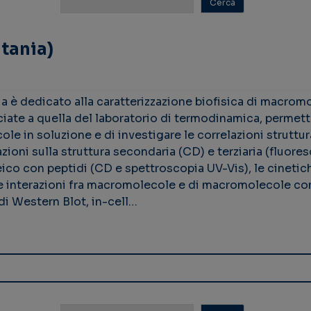
tania)
ia è dedicato alla caratterizzazione biofisica di macrom
iate a quella del laboratorio di termodinamica, permette
le in soluzione e di investigare le correlazioni struttura
oni sulla struttura secondaria (CD) e terziaria (fluoresc
ico con peptidi (CD e spettroscopia UV-Vis), le cineti
le interazioni fra macromolecole e di macromolecole con
 di Western Blot, in-cell…