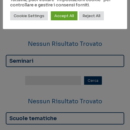
Workshop / Conferenze
controllare e gestire i consensi forniti.
Cookie Settings
Accept All
Reject All
Nessun Risultato Trovato
Seminari
Nessun Risultato Trovato
Scuole tematiche