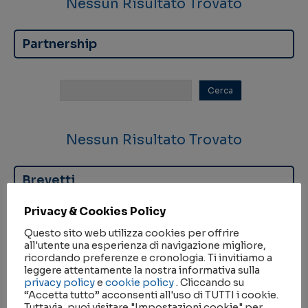
Nessun Risultato Trovato
Partnership
Nessun Risultato Trovato
Brevetti
Privacy & Cookies Policy
Questo sito web utilizza cookies per offrire
all'utente una esperienza di navigazione migliore,
ricordando preferenze e cronologia. Ti invitiamo a
leggere attentamente la nostra informativa sulla
Nessun Risultato Trovato
privacy policy
e
cookie policy
. Cliccando su
“Accetta tutto” acconsenti all'uso di TUTTI i cookie.
Tuttavia, puoi visitare "Impostazioni cookie" per