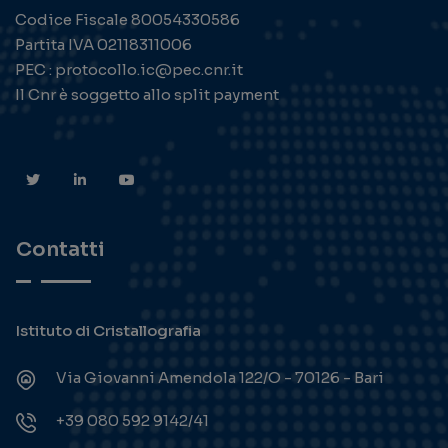
Codice Fiscale 80054330586
Partita IVA 02118311006
PEC : protocollo.ic@pec.cnr.it
Il Cnr è soggetto allo split payment
Contatti
Istituto di Cristallografia
Via Giovanni Amendola 122/O - 70126 - Bari
+39 080 592 9142/41