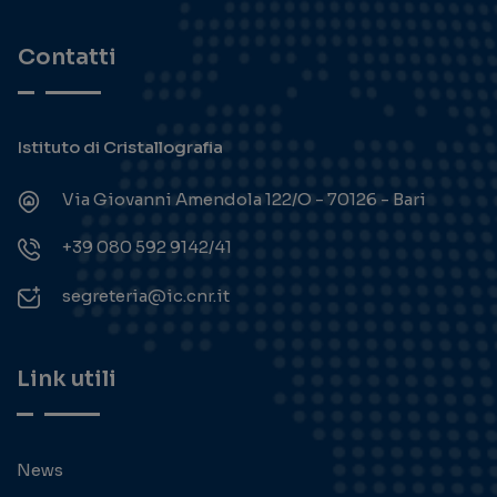
Contatti
Istituto di Cristallografia
Via Giovanni Amendola 122/O - 70126 - Bari
+39 080 592 9142/41
segreteria@ic.cnr.it
Link utili
News