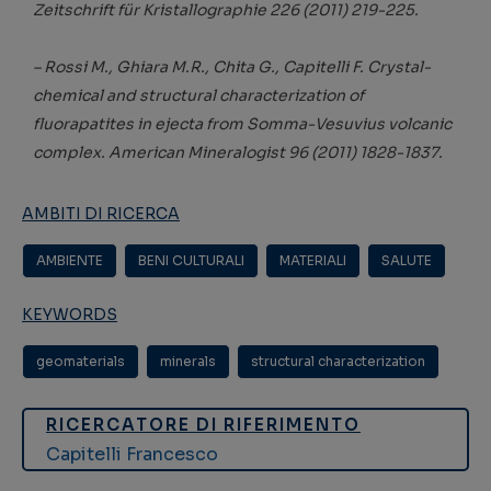
Zeitschrift für Kristallographie 226 (2011) 219-225.
– Rossi M., Ghiara M.R., Chita G., Capitelli F. Crystal-
chemical and structural characterization of
fluorapatites in ejecta from Somma-Vesuvius volcanic
complex. American Mineralogist 96 (2011) 1828-1837.
AMBITI DI RICERCA
AMBIENTE
,
BENI CULTURALI
,
MATERIALI
,
SALUTE
KEYWORDS
geomaterials
,
minerals
,
structural characterization
RICERCATORE DI RIFERIMENTO
Capitelli Francesco