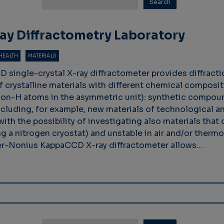
Ray Diffractometry Laboratory
HEALTH
MATERIALS
ingle-crystal X-ray diffractometer provides diffraction
of crystalline materials with different chemical compos
non-H atoms in the asymmetric unit): synthetic compoun
luding, for example, new materials of technological an
ith the possibility of investigating also materials that
ng a nitrogen cryostat) and unstable in air and/or therm
ker-Nonius KappaCCD X-ray diffractometer allows…