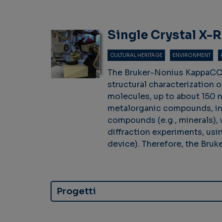
Single Crystal X-
CULTURAL HERITAGE
ENVIRONMENT
The Bruker-Nonius KappaCCD s
structural characterization 
molecules, up to about 150 
metalorganic compounds, inc
compounds (e.g., minerals), w
diffraction experiments, usi
device). Therefore, the Bru
Progetti