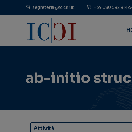
segreteria@ic.cnr.it
+39 080 592 9142/
H
ab-initio stru
Attività