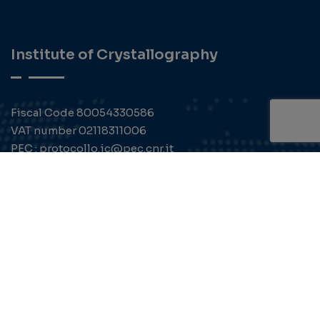
Institute of Crystallography
Fiscal Code 80054330586
VAT number 02118311006
PEC : protocollo.ic@pec.cnr.it
Contact
Institute of Crystallography