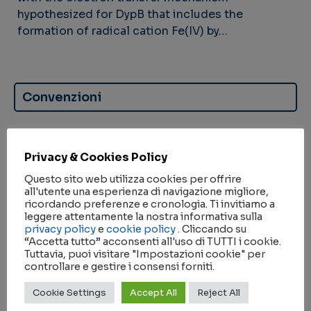
hypothesized for DypB that includes the
formation of radical cation Fe(IV) by…
Convenzioni
Privacy & Cookies Policy
Questo sito web utilizza cookies per offrire
all'utente una esperienza di navigazione migliore,
Nessun Risultato Trovato
ricordando preferenze e cronologia. Ti invitiamo a
leggere attentamente la nostra informativa sulla
privacy policy
e
cookie policy
. Cliccando su
Partnership
“Accetta tutto” acconsenti all'uso di TUTTI i cookie.
Tuttavia, puoi visitare "Impostazioni cookie" per
controllare e gestire i consensi forniti.
Cookie Settings
Accept All
Reject All