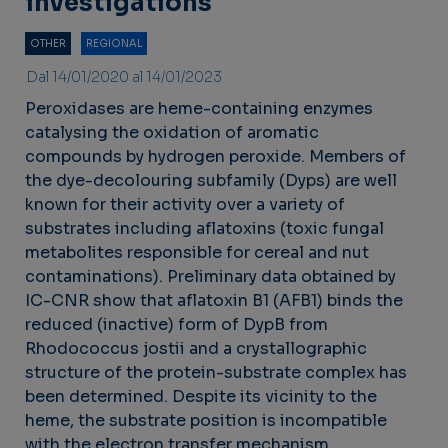
investigations
OTHER
REGIONAL
Dal 14/01/2020 al 14/01/2023
Peroxidases are heme-containing enzymes
catalysing the oxidation of aromatic
compounds by hydrogen peroxide. Members of
the dye-decolouring subfamily (Dyps) are well
known for their activity over a variety of
substrates including aflatoxins (toxic fungal
metabolites responsible for cereal and nut
contaminations). Preliminary data obtained by
IC-CNR show that aflatoxin B1 (AFB1) binds the
reduced (inactive) form of DypB from
Rhodococcus jostii and a crystallographic
structure of the protein-substrate complex has
been determined. Despite its vicinity to the
heme, the substrate position is incompatible
with the electron transfer mechanism