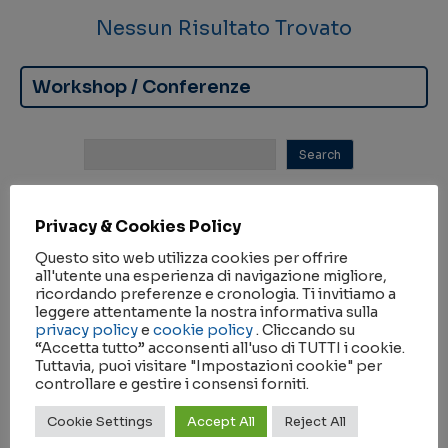
Nessun Risultato Trovato
Workshop / Conferenze
Nessun Risultato Trovato
Privacy & Cookies Policy
Questo sito web utilizza cookies per offrire
all'utente una esperienza di navigazione migliore,
Seminari
ricordando preferenze e cronologia. Ti invitiamo a
leggere attentamente la nostra informativa sulla
privacy policy
e
cookie policy
. Cliccando su
“Accetta tutto” acconsenti all'uso di TUTTI i cookie.
Tuttavia, puoi visitare "Impostazioni cookie" per
controllare e gestire i consensi forniti.
Seminari Napolitano –
Cookie Settings
Accept All
Reject All
Paoletti