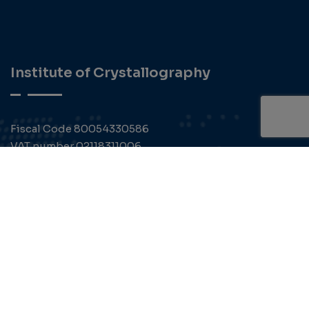
Institute of Crystallography
Fiscal Code 80054330586
VAT number 02118311006
PEC : protocollo.ic@pec.cnr.it
Contact