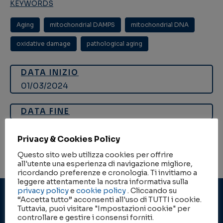
KEYWORDS
Aging
,
mitochondrial DAMPS
,
mitochondrial DNA
,
oxidative damage
,
pathological aging
DATA INIZIO
01/03/2024
DATA FINE
PERSONALE CNR
Privacy & Cookies Policy
Pascucci Barbara
Questo sito web utilizza cookies per offrire
all'utente una esperienza di navigazione migliore,
ricordando preferenze e cronologia. Ti invitiamo a
leggere attentamente la nostra informativa sulla
privacy policy
e
cookie policy
. Cliccando su
“Accetta tutto” acconsenti all'uso di TUTTI i cookie.
Tuttavia, puoi visitare "Impostazioni cookie" per
controllare e gestire i consensi forniti.