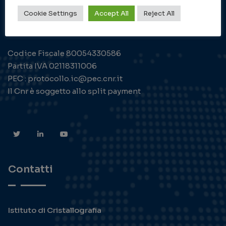
Istituto di Cristallografia
Cookie Settings
Accept All
Reject All
Codice Fiscale 80054330586
Partita IVA 02118311006
PEC : protocollo.ic@pec.cnr.it
Il Cnr è soggetto allo split payment
Contatti
Istituto di Cristallografia