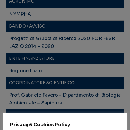
ACRONIMO
NYMPHA
BANDO / AVVISO
Progetti di Gruppi di Ricerca 2020 POR FESR
LAZIO 2014 – 2020
ENTE FINANZIATORE
Regione Lazio
COORDINATORE SCIENTIFICO
Prof. Gabriele Favero - Dipartimento di Biologia
Ambientale – Sapienza
PARTNER
Privacy & Cookies Policy
Istituto Centrale per il Restauro; Università