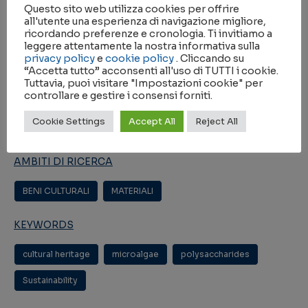
Questo sito web utilizza cookies per offrire
Sapienza
all'utente una esperienza di navigazione migliore,
ricordando preferenze e cronologia. Ti invitiamo a
DATA INIZIO
leggere attentamente la nostra informativa sulla
privacy policy
e
cookie policy
. Cliccando su
15/04/2021
“Accetta tutto” acconsenti all'uso di TUTTI i cookie.
Tuttavia, puoi visitare "Impostazioni cookie" per
controllare e gestire i consensi forniti.
DATA FINE
Cookie Settings
Accept All
Reject All
15/10/2023
AMBITI DI RICERCA
BENI CULTURALI
,
MATERIALI
KEYWORDS
cultural heritage
,
microalgae
,
polysaccharides
,
Sustainability