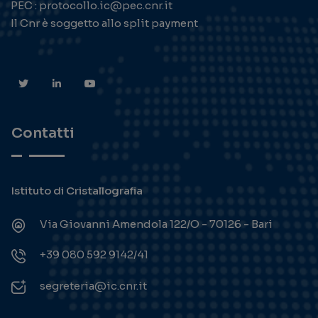
PEC : protocollo.ic@pec.cnr.it
Il Cnr è soggetto allo split payment
Contatti
Istituto di Cristallografia
Via Giovanni Amendola 122/O - 70126 - Bari
+39 080 592 9142/41
segreteria@ic.cnr.it