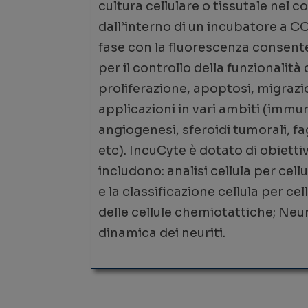
cultura cellulare o tissutale nel 
dall’interno di un incubatore a CO
fase con la fluorescenza consente
per il controllo della funzionalità 
proliferazione, apoptosi, migrazi
applicazioni in vari ambiti (immu
angiogenesi, sferoidi tumorali, fa
etc). IncuCyte è dotato di obietti
includono: analisi cellula per cell
e la classificazione cellula per ce
delle cellule chemiotattiche; Neur
dinamica dei neuriti.