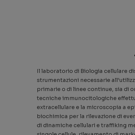
Il laboratorio di Biologia cellulare 
strumentazioni necessarie all’utiliz
primarie o di linee continue, sia di 
tecniche immunocitologiche effettua
extracellulare e la microscopia a e
biochimica per la rilevazione di event
di dinamiche cellulari e traffiking me
singole cellule, rilevamento di mark