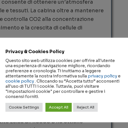
e consente di ottenere un’atmosfera
lule e tessuti. La cabina oltre a mantenere
 e controlla CO2 alla concentrazione
mento e la crescita di cellule di
Privacy & Cookies Policy
Questo sito web utilizza cookies per offrire all'utente
una esperienza di navigazione migliore, ricordando
preferenze e cronologia. Ti invitiamo a leggere
sente di separare e lavare le cellule dal
attentamente la nostra informativa sulla
privacy policy
e
cookie policy
. Cliccando su “Accetta tutto” acconsenti
si di mantenimento e sperimentazione.
all'uso di TUTTI i cookie. Tuttavia, puoi visitare
"Impostazioni cookie" per controllare e gestire i
consensi forniti.
ertito Leica DMI6000 B
Cookie Settings
Accept All
Reject All
tito Leica DMI6000 B ha ottiche