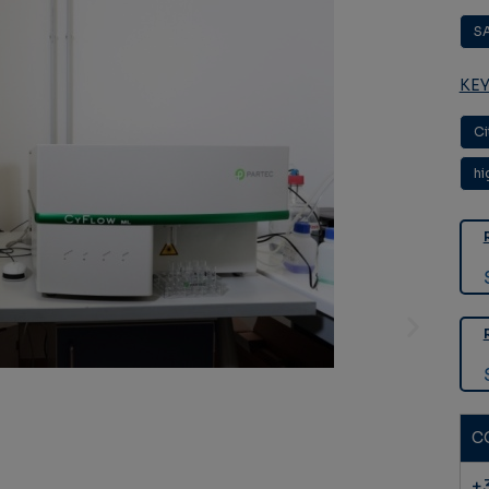
S
KE
Ci
hi
C
+