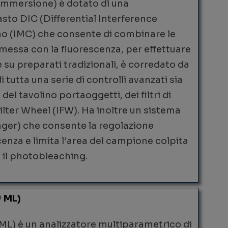
n immersione) è dotato di una
sto DIC (Differential Interference
no (IMC) che consente di combinare le
smessa con la fluorescenza, per effettuare
e su preparati tradizionali, è corredato da
 tutta una serie di controlli avanzati sia
el tavolino portaoggetti, dei filtri di
ilter Wheel (IFW). Ha inoltre un sistema
ger) che consente la regolazione
cenza e limita l’area del campione colpita
 il photobleaching.
® ML)
ML) è un analizzatore multiparametrico di