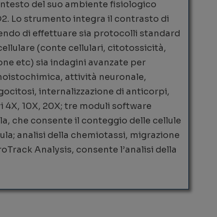
contesto del suo ambiente fisiologico
2. Lo strumento integra il contrasto di
ndo di effettuare sia protocolli standard
cellulare (conte cellulari, citotossicità,
one etc) sia indagini avanzate per
noistochimica, attività neuronale,
gocitosi, internalizzazione di anticorpi,
vi 4X, 10X, 20X; tre moduli software
ula, che consente il conteggio delle cellule
llula; analisi della chemiotassi, migrazione
oTrack Analysis, consente l’analisi della