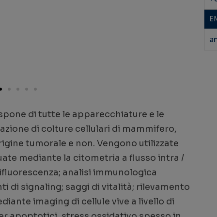
E
a
dispone di tutte le apparecchiature e le
zazione di colture cellulari di mammifero,
origine tumorale e non. Vengono utilizzate
te mediante la citometria a flusso intra /
pifluorescenza; analisi immunologica
i di signaling; saggi di vitalità; rilevamento
diante imaging di cellule vive a livello di
er apoptotici, stress ossidativo spesso in