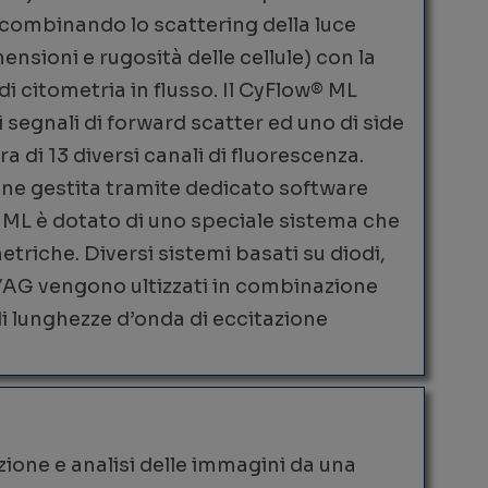
 combinando lo scattering della luce
nsioni e rugosità delle cellule) con la
di citometria in flusso. Il CyFlow® ML
 segnali di forward scatter ed uno di side
a di 13 diversi canali di fluorescenza.
viene gestita tramite dedicato software
ML è dotato di uno speciale sistema che
triche. Diversi sistemi basati su diodi,
d:YAG vengono ultizzati in combinazione
 lunghezze d’onda di eccitazione
ione e analisi delle immagini da una