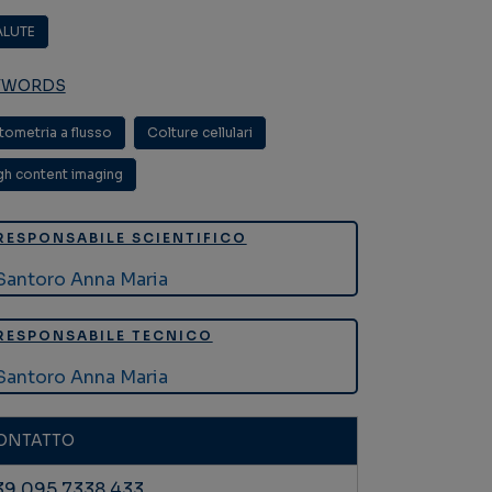
ALUTE
YWORDS
tometria a flusso
,
Colture cellulari
,
gh content imaging
RESPONSABILE SCIENTIFICO
Santoro Anna Maria
RESPONSABILE TECNICO
Santoro Anna Maria
ONTATTO
39 095 7338 433