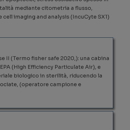
talità mediante citometria a flusso,
e cell imaging and analysis (IncuCyte SX1)
e II (Termo fisher safe 2020,): una cabina
i HEPA (High Efficiency Particulate Air), e
ale biologico in sterilità, riducendo la
crociate, (operatore campione e