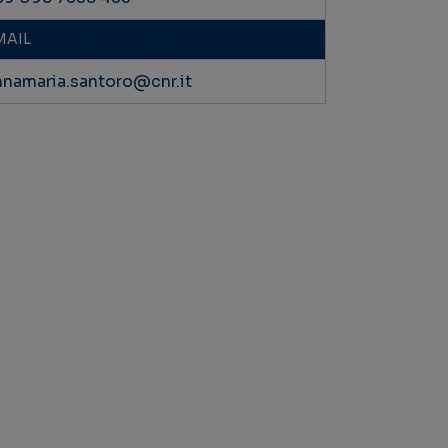
MAIL
nnamaria.santoro@cnr.it