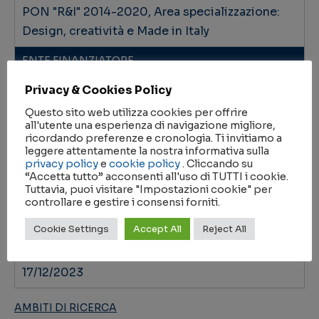
PON "R&I" 2014-2020, Area specializzazione:
Design, creatività e Made in Italy
ENTE FINANZIATORE
Privacy & Cookies Policy
COORDINATORE SCIENTIFICO
Questo sito web utilizza cookies per offrire
all'utente una esperienza di navigazione migliore,
ricordando preferenze e cronologia. Ti invitiamo a
PARTNER
leggere attentamente la nostra informativa sulla
privacy policy
e
cookie policy
. Cliccando su
“Accetta tutto” acconsenti all'uso di TUTTI i cookie.
DATA INIZIO
Tuttavia, puoi visitare "Impostazioni cookie" per
controllare e gestire i consensi forniti.
18/12/2020
Cookie Settings
Accept All
Reject All
DATA FINE
17/12/2023
AMBITI DI RICERCA